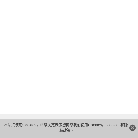
我理解并同意华为技术有限公司按照其规定使用和转移我
√
的个人信息
隐私保护条款
和
使用条款
.
下一步
本站点使用Cookies，继续浏览表示您同意我们使用Cookies。
Cookies和隐
私政策>