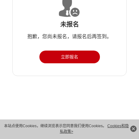
未报名
抱歉，您尚未报名，请报名后再签到。
立即报名
版权所有 © 华为技术有限公司 1998-2026。 保留一切权利。粤A2-20044005号
本站点使用Cookies，继续浏览表示您同意我们使用Cookies。
Cookies和隐
私政策>
隐私保护
法律声明