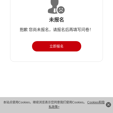
未报名
抱歉 您尚未报名，请报名后再填写问卷！
立即报名
版权所有 © 华为技术有限公司 1998-2026。 保留一切权利。粤A2-20044005号
本站点使用Cookies，继续浏览表示您同意我们使用Cookies。
Cookies和隐
私政策>
隐私保护
法律声明