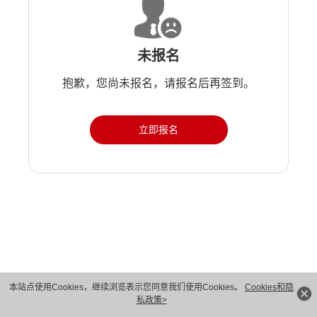
未报名
抱歉，您尚未报名，请报名后再签到。
立即报名
版权所有 © 华为技术有限公司 1998-2026。 保留一切权利。粤A2-20044005号
本站点使用Cookies，继续浏览表示您同意我们使用Cookies。
Cookies和隐
私政策>
隐私保护
法律声明