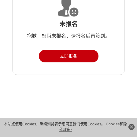
未报名
抱歉，您尚未报名，请报名后再签到。
立即报名
版权所有 © 华为技术有限公司 1998-2026。 保留一切权利。粤A2-20044005号
本站点使用Cookies，继续浏览表示您同意我们使用Cookies。
Cookies和隐
私政策>
隐私保护
法律声明