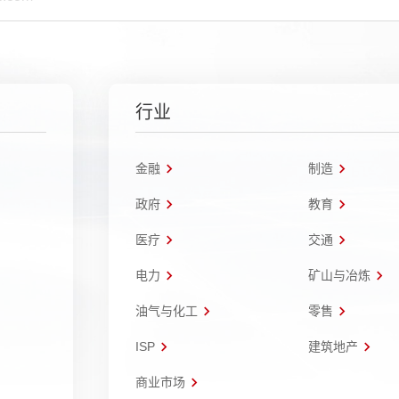
行业
金融
制造
政府
教育
医疗
交通
电力
矿山与冶炼
油气与化工
零售
ISP
建筑地产
商业市场