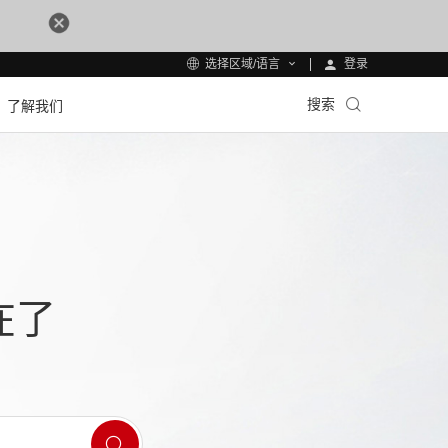
登录
选择区域/语言
搜索
了解我们
在了