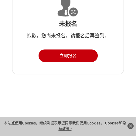
未报名
抱歉，您尚未报名，请报名后再签到。
立即报名
版权所有 © 华为技术有限公司 1998-2026。 保留一切权利。粤A2-20044005号
本站点使用Cookies，继续浏览表示您同意我们使用Cookies。
Cookies和隐
私政策>
隐私保护
法律声明