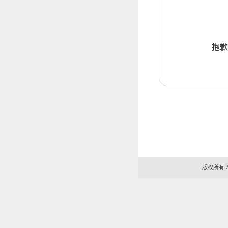
抱歉
版权所有 ©