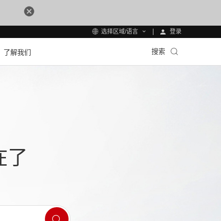
登录
选择区域/语言
搜索
了解我们
在了