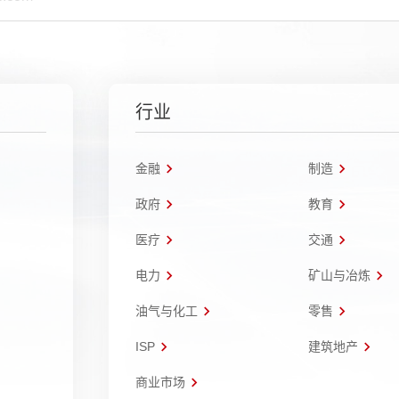
行业
金融
制造
政府
教育
医疗
交通
电力
矿山与冶炼
油气与化工
零售
ISP
建筑地产
商业市场