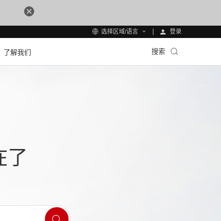
登录
选择区域/语言
搜索
了解我们
在了