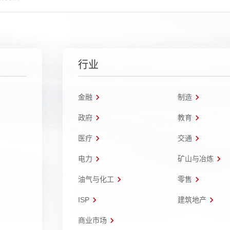
行业
金融
制造
政府
教育
医疗
交通
电力
矿山与冶炼
油气与化工
零售
ISP
建筑地产
商业市场