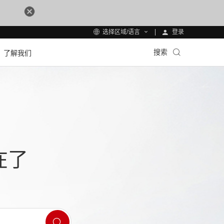
登录
选择区域/语言
搜索
了解我们
在了