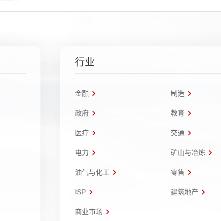
行业
金融
制造
政府
教育
医疗
交通
电力
矿山与冶炼
油气与化工
零售
ISP
建筑地产
商业市场