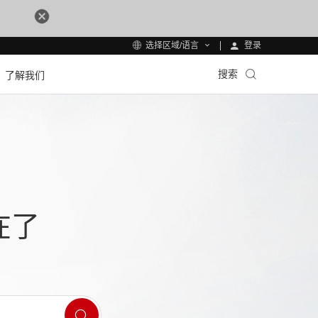
登录
选择区域/语言
搜索
了解我们
在了