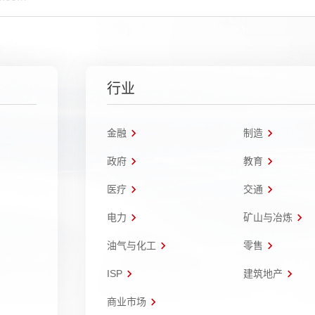
行业
金融
制造
政府
教育
医疗
交通
电力
矿山与冶炼
油气与化工
零售
ISP
建筑地产
商业市场