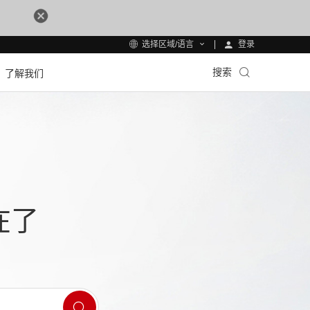
登录
选择区域/语言
搜索
了解我们
在了