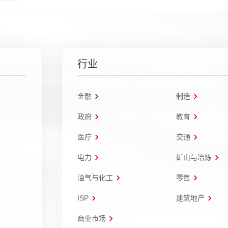
行业
金融
制造
政府
教育
医疗
交通
电力
矿山与冶炼
油气与化工
零售
ISP
建筑地产
商业市场