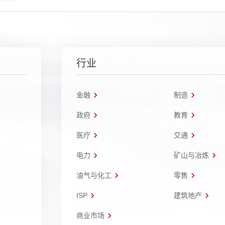
行业
金融
制造
政府
教育
医疗
交通
电力
矿山与冶炼
油气与化工
零售
ISP
建筑地产
商业市场