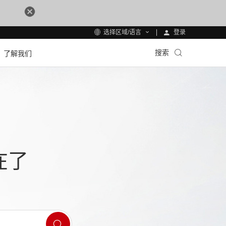
登录
选择区域/语言
搜索
了解我们
在了