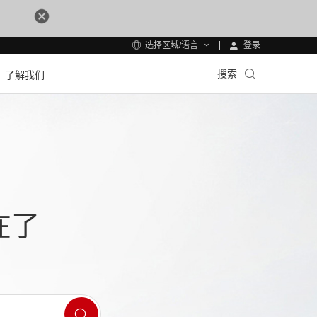
登录
选择区域/语言
搜索
了解我们
在了