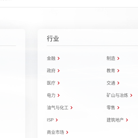
行业
金融
制造
政府
教育
医疗
交通
电力
矿山与冶炼
油气与化工
零售
ISP
建筑地产
商业市场