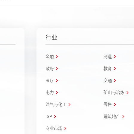
行业
金融
制造
政府
教育
医疗
交通
电力
矿山与冶炼
油气与化工
零售
ISP
建筑地产
商业市场