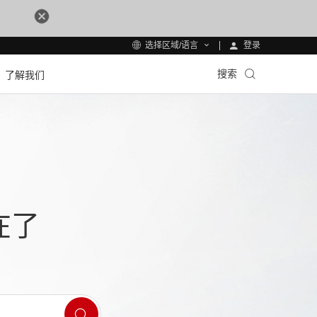
登录
选择区域/语言
搜索
了解我们
在了