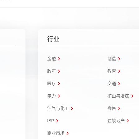
行业
金融
制造
政府
教育
医疗
交通
电力
矿山与冶炼
油气与化工
零售
ISP
建筑地产
商业市场