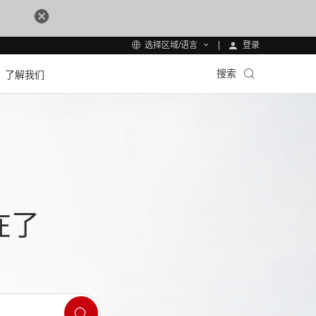
登录
选择区域/语言
搜索
了解我们
在了