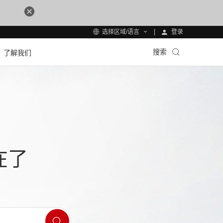
登录
选择区域/语言
搜索
了解我们
在了