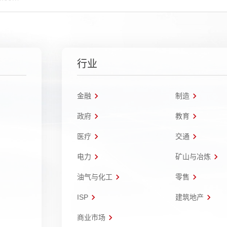
行业
金融
制造
政府
教育
医疗
交通
电力
矿山与冶炼
油气与化工
零售
ISP
建筑地产
商业市场