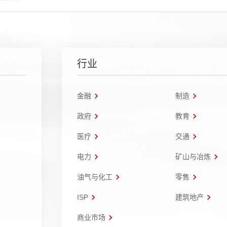
行业
金融
制造
政府
教育
医疗
交通
电力
矿山与冶炼
油气与化工
零售
ISP
建筑地产
商业市场