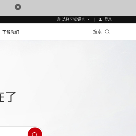
登录
选择区域/语言
搜索
了解我们
在了