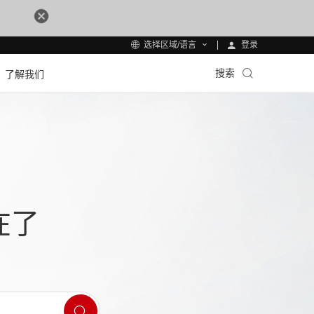
登录
选择区域/语言
搜索
了解我们
在了