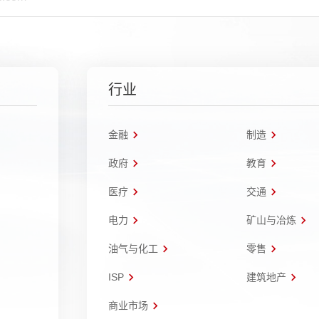
行业
金融
制造
政府
教育
医疗
交通
电力
矿山与冶炼
油气与化工
零售
ISP
建筑地产
商业市场