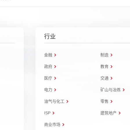
行业
金融
制造
政府
教育
医疗
交通
电力
矿山与冶炼
油气与化工
零售
ISP
建筑地产
商业市场