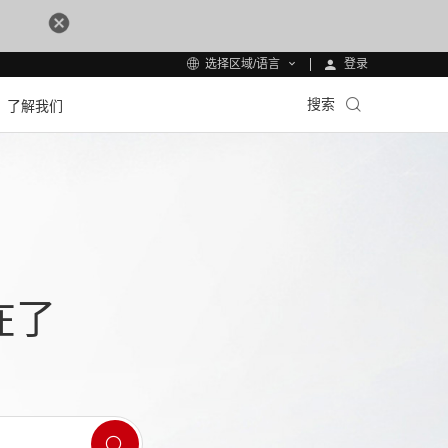
登录
选择区域/语言
搜索
了解我们
在了