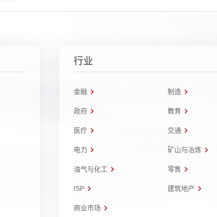
行业
金融
制造
政府
教育
医疗
交通
电力
矿山与冶炼
油气与化工
零售
ISP
建筑地产
商业市场