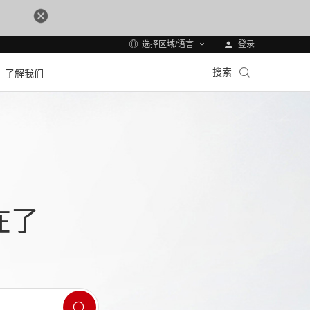
登录
选择区域/语言
搜索
了解我们
在了