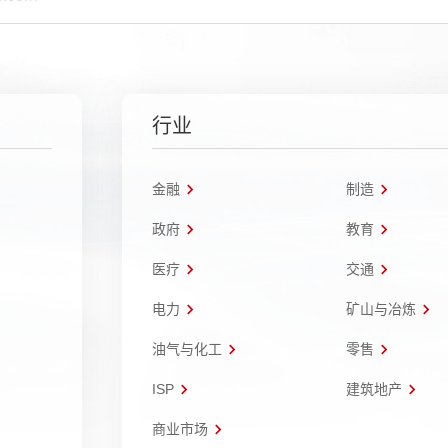
行业
金融
制造
政府
教育
医疗
交通
电力
矿山与冶炼
油气与化工
零售
ISP
建筑地产
商业市场