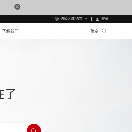
登录
选择区域/语言
搜索
了解我们
在了