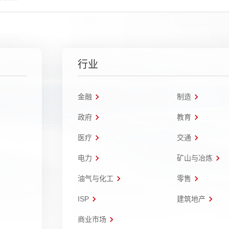
行业
金融
制造
政府
教育
医疗
交通
电力
矿山与冶炼
油气与化工
零售
ISP
建筑地产
商业市场