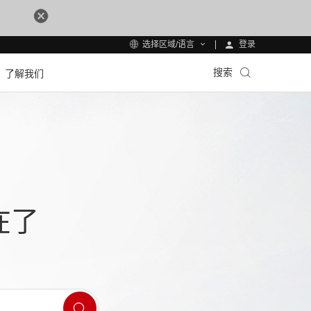
登录
选择区域/语言
搜索
了解我们
在了