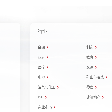
行业
金融
制造
政府
教育
医疗
交通
电力
矿山与冶炼
油气与化工
零售
ISP
建筑地产
商业市场