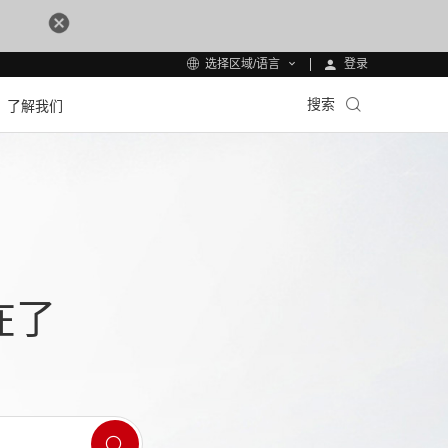
登录
选择区域/语言
搜索
了解我们
在了