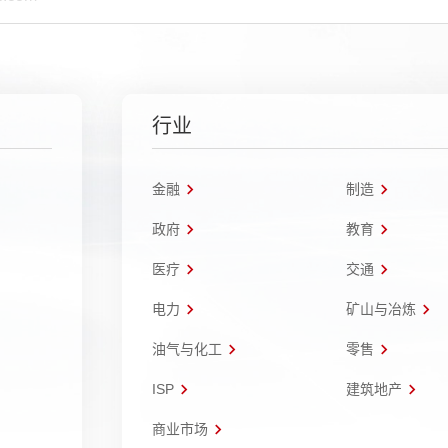
行业
金融
制造
政府
教育
医疗
交通
电力
矿山与冶炼
油气与化工
零售
ISP
建筑地产
商业市场