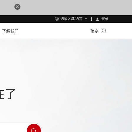
登录
选择区域/语言
搜索
了解我们
在了