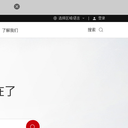
登录
选择区域/语言
搜索
了解我们
在了