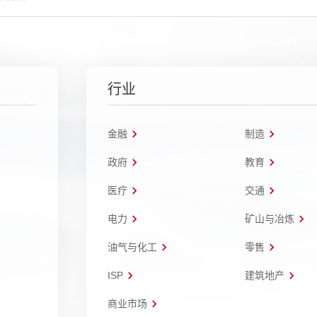
行业
金融
制造
政府
教育
医疗
交通
电力
矿山与冶炼
油气与化工
零售
ISP
建筑地产
商业市场