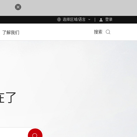
登录
选择区域/语言
搜索
了解我们
在了