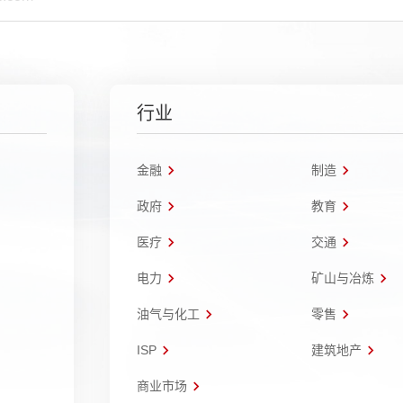
行业
金融
制造
政府
教育
医疗
交通
电力
矿山与冶炼
油气与化工
零售
ISP
建筑地产
商业市场