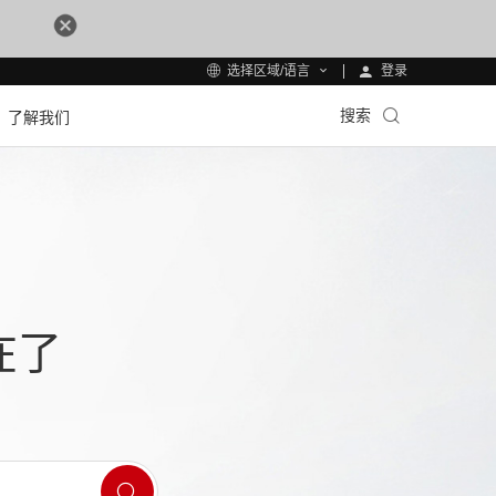
登录
选择区域/语言
搜索
了解我们
在了