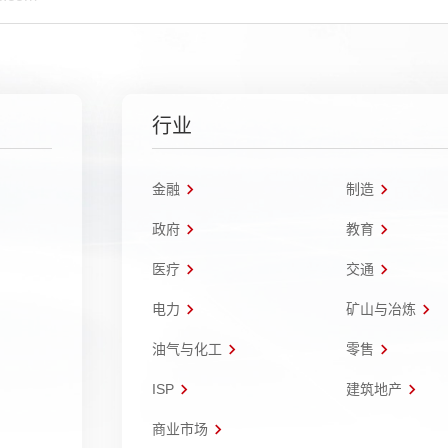
行业
金融
制造
政府
教育
医疗
交通
电力
矿山与冶炼
油气与化工
零售
ISP
建筑地产
商业市场