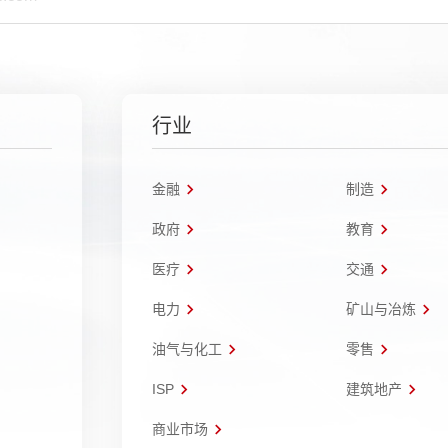
行业
金融
制造
政府
教育
医疗
交通
电力
矿山与冶炼
油气与化工
零售
ISP
建筑地产
商业市场