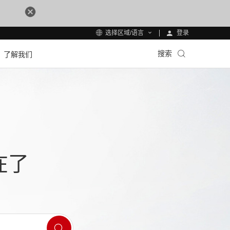
登录
选择区域/语言
搜索
了解我们
在了