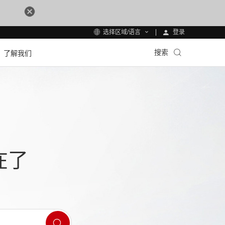
登录
选择区域/语言
搜索
了解我们
在了