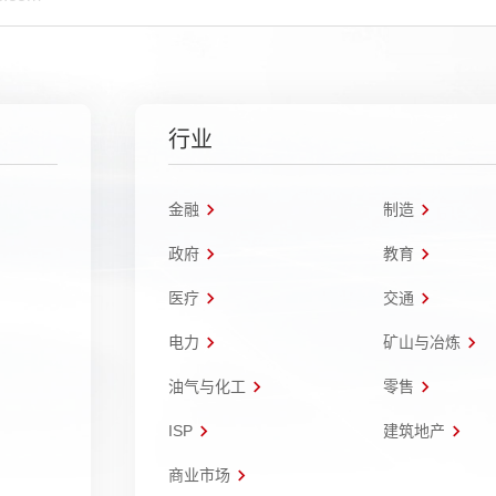
行业
金融
制造
政府
教育
医疗
交通
电力
矿山与冶炼
油气与化工
零售
ISP
建筑地产
商业市场