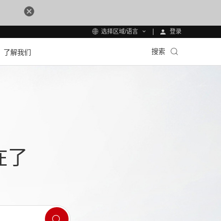
登录
选择区域/语言
搜索
了解我们
在了