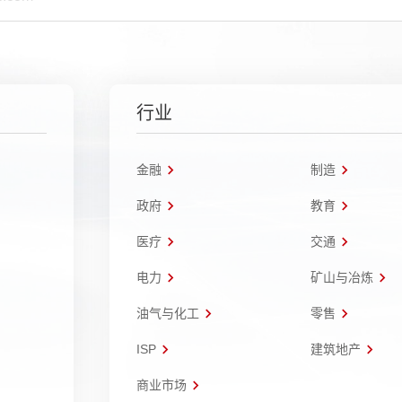
行业
金融
制造
政府
教育
医疗
交通
电力
矿山与冶炼
油气与化工
零售
ISP
建筑地产
商业市场