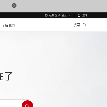
登录
选择区域/语言
搜索
了解我们
在了