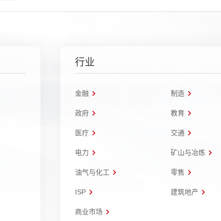
行业
金融
制造
政府
教育
医疗
交通
电力
矿山与冶炼
油气与化工
零售
ISP
建筑地产
商业市场