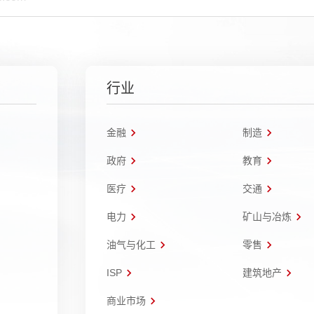
行业
金融
制造
政府
教育
医疗
交通
电力
矿山与冶炼
油气与化工
零售
ISP
建筑地产
商业市场