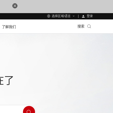
登录
选择区域/语言
搜索
了解我们
在了