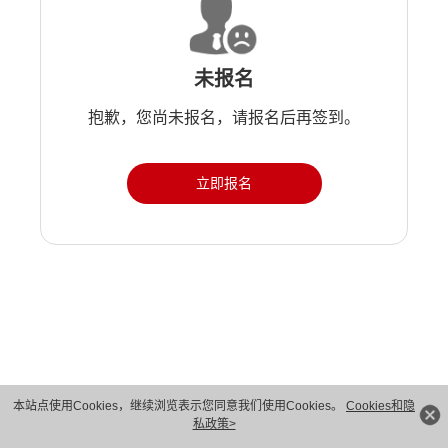
未报名
抱歉，您尚未报名，请报名后再签到。
立即报名
版权所有 © 华为技术有限公司 1998-2026。 保留一切权利。粤A2-20044005号
本站点使用Cookies，继续浏览表示您同意我们使用Cookies。
Cookies和隐
私政策>
隐私保护
法律声明