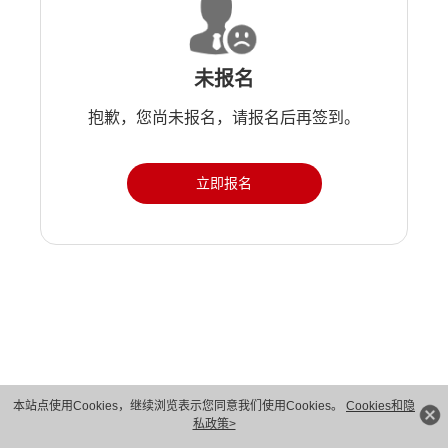
未报名
抱歉，您尚未报名，请报名后再签到。
立即报名
版权所有 © 华为技术有限公司 1998-2026。 保留一切权利。粤A2-20044005号
本站点使用Cookies，继续浏览表示您同意我们使用Cookies。
Cookies和隐
私政策>
隐私保护
法律声明