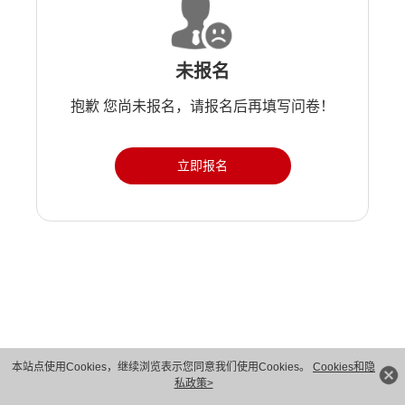
未报名
抱歉 您尚未报名，请报名后再填写问卷！
立即报名
版权所有 © 华为技术有限公司 1998-2026。 保留一切权利。粤A2-20044005号
本站点使用Cookies，继续浏览表示您同意我们使用Cookies。
Cookies和隐
私政策>
隐私保护
法律声明