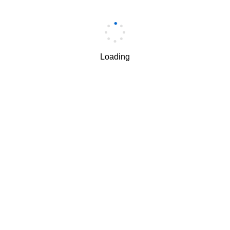
手机
*
Loading
手机验证码
*
获取验证码
我理解并同意按照华为
隐私保护条款
和
使用条款
使用和传
√
递我的个人信息。
下一步