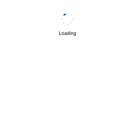
手机
*
Loading
手机验证码
*
获取验证码
我理解并同意按照华为
隐私保护条款
和
使用条款
使用和传
√
递我的个人信息。
下一步