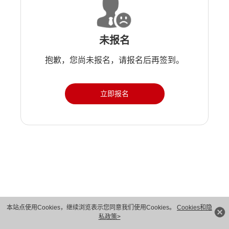
未报名
抱歉，您尚未报名，请报名后再签到。
立即报名
版权所有 © 华为技术有限公司 1998-2026。 保留一切权利。粤A2-20044005号
本站点使用Cookies，继续浏览表示您同意我们使用Cookies。
Cookies和隐
私政策>
隐私保护
法律声明