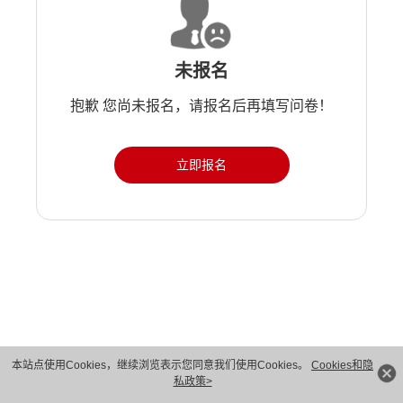
未报名
抱歉 您尚未报名，请报名后再填写问卷！
立即报名
版权所有 © 华为技术有限公司 1998-2026。 保留一切权利。粤A2-20044005号
本站点使用Cookies，继续浏览表示您同意我们使用Cookies。
Cookies和隐
私政策>
隐私保护
法律声明