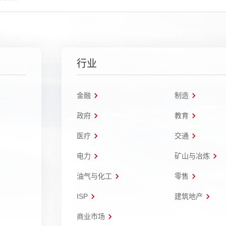
行业
金融
制造
政府
教育
医疗
交通
电力
矿山与冶炼
油气与化工
零售
ISP
建筑地产
商业市场