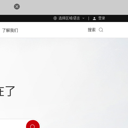
登录
选择区域/语言
搜索
了解我们
在了