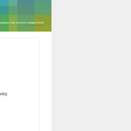
rvey.