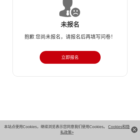
未报名
抱歉 您尚未报名，请报名后再填写问卷！
立即报名
版权所有 © 华为技术有限公司 1998-2026。 保留一切权利。粤A2-20044005号
本站点使用Cookies，继续浏览表示您同意我们使用Cookies。
Cookies和隐
私政策>
隐私保护
法律声明