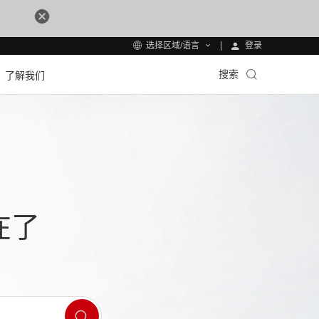
登录
选择区域/语言
搜索
了解我们
在了