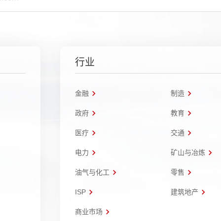
行业
金融
制造
政府
教育
医疗
交通
电力
矿山与冶炼
油气与化工
零售
ISP
建筑地产
商业市场