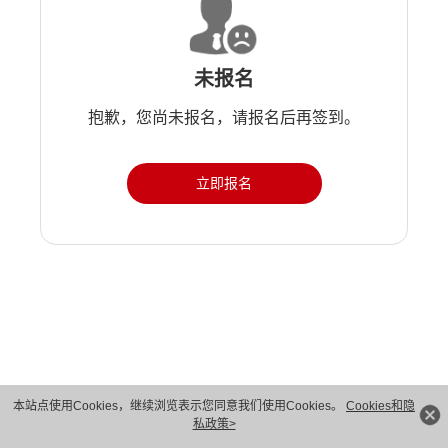
未报名
抱歉，您尚未报名，请报名后再签到。
立即报名
版权所有 © 华为技术有限公司 1998-2026。 保留一切权利。粤A2-20044005号
本站点使用Cookies，继续浏览表示您同意我们使用Cookies。
Cookies和隐
私政策>
隐私保护
法律声明