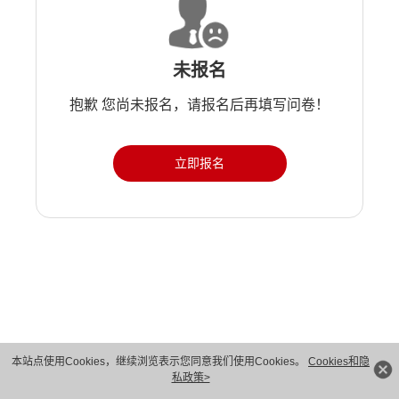
未报名
抱歉 您尚未报名，请报名后再填写问卷！
立即报名
版权所有 © 华为技术有限公司 1998-2026。 保留一切权利。粤A2-20044005号
本站点使用Cookies，继续浏览表示您同意我们使用Cookies。
Cookies和隐
私政策>
隐私保护
法律声明