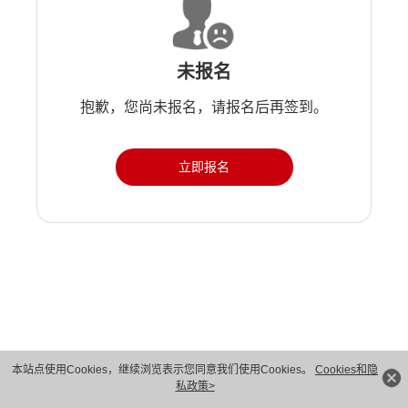
未报名
抱歉，您尚未报名，请报名后再签到。
立即报名
版权所有 © 华为技术有限公司 1998-2026。 保留一切权利。粤A2-20044005号
本站点使用Cookies，继续浏览表示您同意我们使用Cookies。
Cookies和隐
私政策>
隐私保护
法律声明