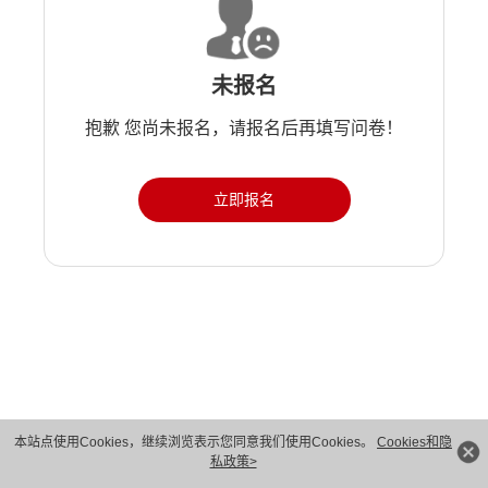
未报名
抱歉 您尚未报名，请报名后再填写问卷！
立即报名
版权所有 © 华为技术有限公司 1998-2026。 保留一切权利。粤A2-20044005号
本站点使用Cookies，继续浏览表示您同意我们使用Cookies。
Cookies和隐
私政策>
隐私保护
法律声明