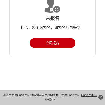
未报名
抱歉，您尚未报名，请报名后再签到。
立即报名
版权所有 © 华为技术有限公司 1998-2026。 保留一切权利。粤A2-20044005号
本站点使用Cookies，继续浏览表示您同意我们使用Cookies。
Cookies和隐
私政策>
隐私保护
法律声明